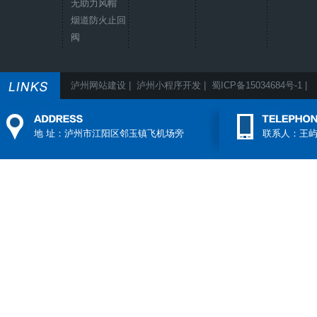
无助力风帽
烟道防火止回
阀
泸州网站建设
|
泸州小程序开发
|
蜀ICP备15034684号-1
|
地 址：泸州市江阳区邻玉镇飞机场旁
联系人：王屿 电