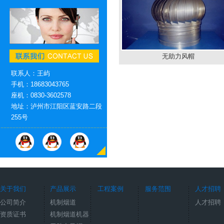
无助力风帽
联系人：王屿
手机：18683043765
座机：0830-3602578
地址：泸州市江阳区蓝安路二段
255号
关于我们
产品展示
工程案例
服务范围
人才招聘
公司简介
机制烟道
人才招聘
资质证书
机制烟道机器